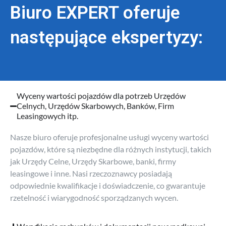
Biuro EXPERT oferuje
następujące ekspertyzy:
Wyceny wartości pojazdów dla potrzeb Urzędów
Celnych, Urzędów Skarbowych, Banków, Firm
Leasingowych itp.
Nasze biuro oferuje profesjonalne usługi wyceny wartości
pojazdów, które są niezbędne dla różnych instytucji, takich
jak Urzędy Celne, Urzędy Skarbowe, banki, firmy
leasingowe i inne. Nasi rzeczoznawcy posiadają
odpowiednie kwalifikacje i doświadczenie, co gwarantuje
rzetelność i wiarygodność sporządzanych wycen.